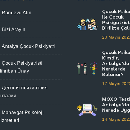
Çocuk Psik
Randevu Alın
ile Çocuk
Psikiyatrist
Birlikte Ça
Bizi Arayın
20 Mayıs 202
Antalya Çocuk Psikiyatri
Çocuk Psik
Kimdir,
Antalya'da
Çocuk Psikiyatristi
Nerelerde
ihriban Ünay
Bulunur?
17 Mayıs 202
Детская психиатрия
нталии
MOXO Testi
Antalya'da
Nerede Uyg
Manavgat Psikoloji
14 Mayıs 202
izmetleri