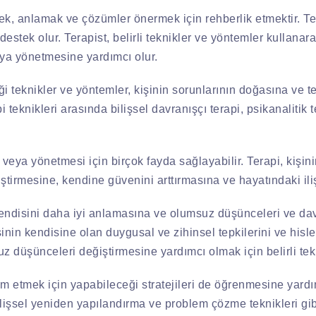
emek, anlamak ve çözümler önermek için rehberlik etmektir. Te
 destek olur. Terapist, belirli teknikler ve yöntemler kullana
ya yönetmesine yardımcı olur.
ği teknikler ve yöntemler, kişinin sorunlarının doğasına ve t
 teknikleri arasında bilişsel davranışçı terapi, psikanalitik ter
i veya yönetmesi için birçok fayda sağlayabilir. Terapi, kişi
tirmesine, kendine güvenini arttırmasına ve hayatındaki ilişk
 kendisini daha iyi anlamasına ve olumsuz düşünceleri ve da
işinin kendisine olan duygusal ve zihinsel tepkilerini ve hisl
z düşünceleri değiştirmesine yardımcı olmak için belirli tek
ım etmek için yapabileceği stratejileri de öğrenmesine yardım
lişsel yeniden yapılandırma ve problem çözme teknikleri gibi 